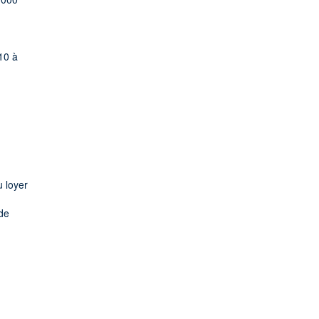
10 à
u loyer
 de