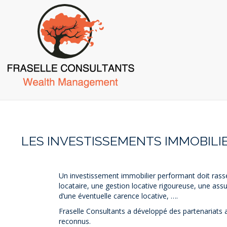
Skip
to
main
content
Nos Expertises
Les INVESTISSEMENTS IMMOBILIERS - Conseils 
LES INVESTISSEMENTS IMMOBILIE
Un investissement immobilier performant doit rassem
locataire, une gestion locative rigoureuse, une assu
d’une éventuelle carence locative, ….
Fraselle Consultants a développé des partenariats av
reconnus.