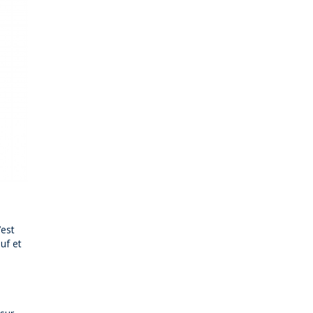
’est
uf et