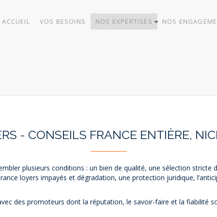
ACCUEIL
VOS BESOINS
NOS EXPERTISES
NOS ENGAGEME
France entière, Nice, Monaco & à l'International.
RS - CONSEILS FRANCE ENTIÈRE, NIC
bler plusieurs conditions : un bien de qualité, une sélection stricte 
rance loyers impayés et dégradation, une protection juridique, l’antic
ec des promoteurs dont la réputation, le savoir-faire et la fiabilité s