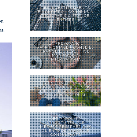
LES INVESTISSEMENTS
FINANCIERS - CONSEILS À
NICE, PARIS & FRANCE
ENTIÈRE
on.
al.
LA PREVOYANCE
PATRIMONIALE - CONSEILS
FRANCE ENTIÈRE, NICE,
MONACO & À
L'INTERNATIONAL.
LA RETRAITE - VOTRE
CABINET CONSEIL FRANCE
ENTIÈRE, NICE, MONACO &
À L'INTERNATIONAL
LES PRODUITS
STRUCTURÉS SUR
MESURE RÉSERVÉS AUX
CLIENTS DE FRASELLE
CONSULTANTS