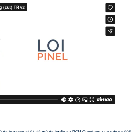
2 de terrasse et 21,18 m2 de jardin au RCH Ouest pour un prix de 295