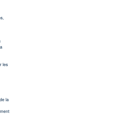
s,
u
la
r les
de la
sément