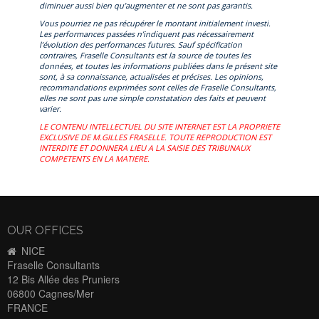
diminuer aussi bien qu’augmenter et ne sont pas garantis.
Vous pourriez ne pas récupérer le montant initialement investi.
Les performances passées n’indiquent pas nécessairement
l’évolution des performances futures. Sauf spécification
contraires, Fraselle Consultants est la source de toutes les
données, et toutes les informations publiées dans le présent site
sont, à sa connaissance, actualisées et précises. Les opinions,
recommandations exprimées sont celles de Fraselle Consultants,
elles ne sont pas une simple constatation des faits et peuvent
varier.
LE CONTENU INTELLECTUEL DU SITE INTERNET EST LA PROPRIETE
EXCLUSIVE DE M.GILLES FRASELLE. TOUTE REPRODUCTION EST
INTERDITE ET DONNERA LIEU A LA SAISIE DES TRIBUNAUX
COMPETENTS EN LA MATIERE.
OUR OFFICES
NICE
Fraselle Consultants
12 Bis Allée des Pruniers
06800 Cagnes/Mer
FRANCE