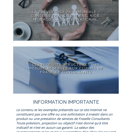
LA PREVOYANCE PATRIMONIALE -
CONSEILS FRANCE ENTIÈRE, NICE,
MONACO & À L'INTERNATIONAL.
LES PRODUITS STRUCTURÉS SUR
MESURE RÉSERVÉS AUX CLIENTS DE
FRASELLE CONSULTANTS
INFORMATION IMPORTANTE
Le contenu et les exemples présentés sur ce site Internet ne
constituent pas une offre ou une sollicitation à investir dans un
produit ou une prestation de services de Fraselle Consultants.
Toute prévision, projection ou objectif n’est donné qu’à titre
indicatif et n’est en aucun cas garanti. La valeur des
investissements et les revenus susceptibles d’en découler peuvent