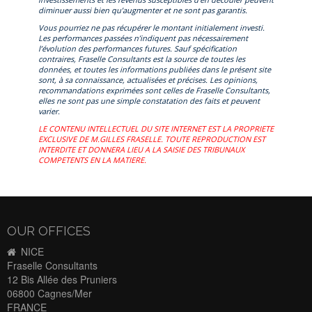
diminuer aussi bien qu’augmenter et ne sont pas garantis.
Vous pourriez ne pas récupérer le montant initialement investi.
Les performances passées n’indiquent pas nécessairement
l’évolution des performances futures. Sauf spécification
contraires, Fraselle Consultants est la source de toutes les
données, et toutes les informations publiées dans le présent site
sont, à sa connaissance, actualisées et précises. Les opinions,
recommandations exprimées sont celles de Fraselle Consultants,
elles ne sont pas une simple constatation des faits et peuvent
varier.
LE CONTENU INTELLECTUEL DU SITE INTERNET EST LA PROPRIETE
EXCLUSIVE DE M.GILLES FRASELLE. TOUTE REPRODUCTION EST
INTERDITE ET DONNERA LIEU A LA SAISIE DES TRIBUNAUX
COMPETENTS EN LA MATIERE.
OUR OFFICES
NICE
Fraselle Consultants
12 Bis Allée des Pruniers
06800 Cagnes/Mer
FRANCE