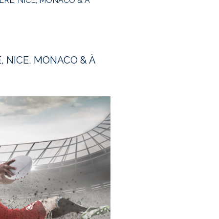
RE, NICE, MONACO & À
, NICE, MONACO & À