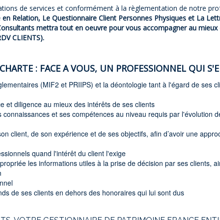
ions de services et conformément à la règlementation de notre prof
en Relation, Le Questionnaire Client Personnes Physiques et La Lett
Consultants mettra tout en oeuvre pour vous accompagner au mieux d
DV CLIENTS).
CHARTE : FACE A VOUS, UN PROFESSIONNEL QUI S'E
glementaires (MIF2 et PRIIPS) et la déontologie tant à l'égard de ses 
 et diligence au mieux des intérêts de ses clients
connaissances et ses compétences au niveau requis par l'évolution d
son client, de son expérience et de ses objectifs, afin d’avoir une appr
ssionnels quand l'intérêt du client l'exige
riée les informations utiles à la prise de décision par ses clients, ai
n
onnel
onds de ses clients en dehors des honoraires qui lui sont dus