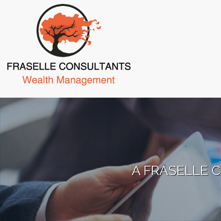
Skip
to
main
content
A FRASELLE 