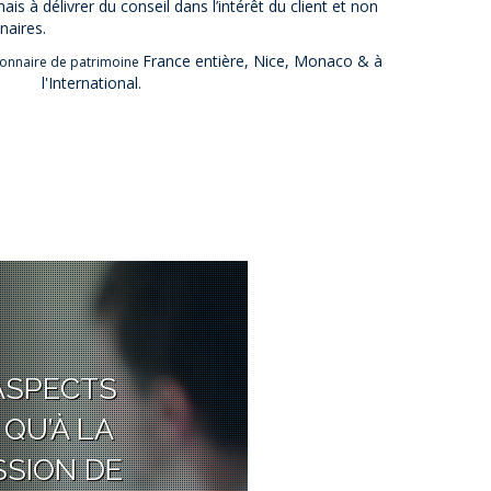
à délivrer du conseil dans l’intérêt du client et non
naires.
France entière, Nice, Monaco & à
tionnaire de patrimoine
l'International.
ASPECTS
 QU’À LA
SSION DE